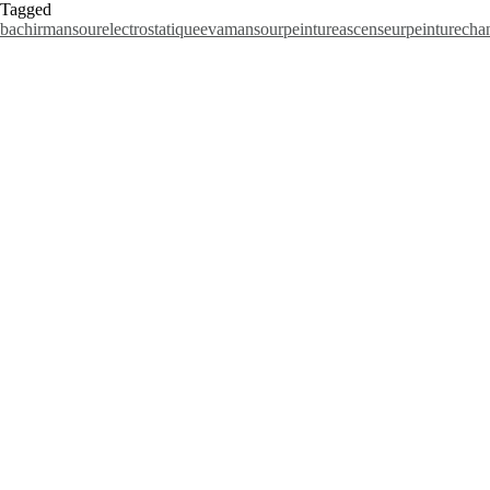
Tagged
bachirmansour
electrostatique
evamansour
peintureascenseur
peinturechan