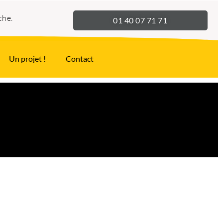
che.
01 40 07 71 71
Un projet !
Contact