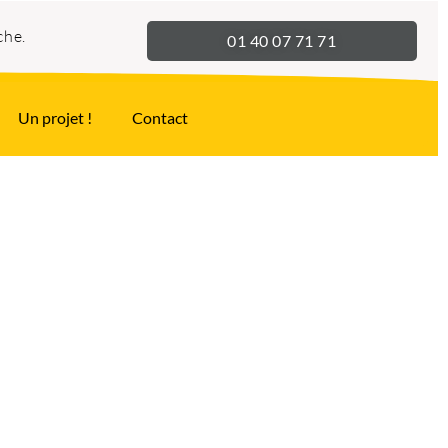
che.
01 40 07 71 71
Un projet !
Contact