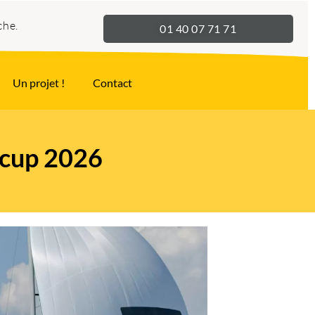
che.
01 40 07 71 71
Un projet !
Contact
icup 2026