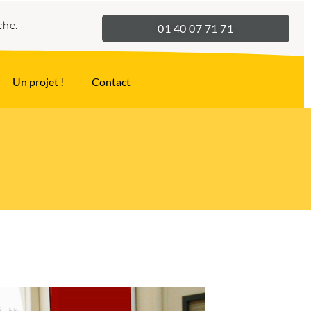
che.
01 40 07 71 71
Un projet !
Contact