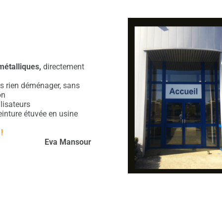
métalliques,
directement
ns rien déménager, sans
on
lisateurs
einture étuvée en usine
 !
Eva Mansour