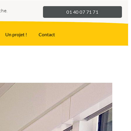
che.
01 40 07 71 71
Un projet !
Contact